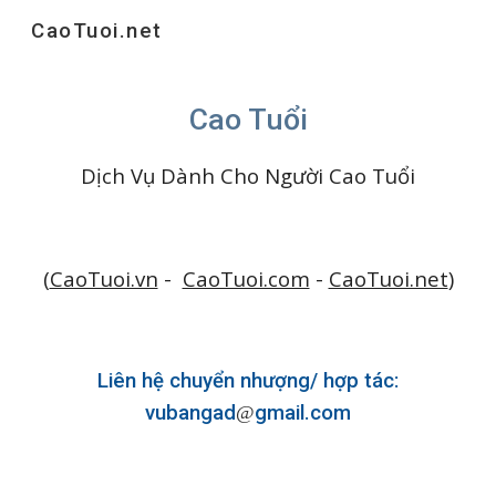
CaoTuoi.net
Skip to main content
Skip to navigation
Cao Tuổi
Dịch Vụ Dành Cho Người Cao Tuổi
(
CaoTuoi.vn
-
CaoTuoi.com
-
CaoTuoi.net
)
Liên hệ chuyển nhượng/ hợp tác:
vubangad
gmail.com
@